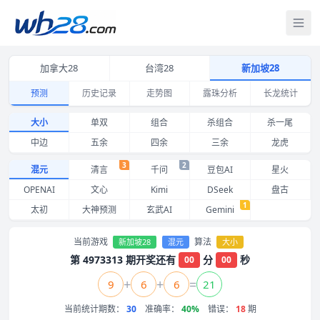
打
加拿大28
台湾28
新加坡28
预测
历史记录
走势图
露珠分析
长龙统计
新加坡28大小预测 混元 近期命中记录与准确率
大小
单双
组合
杀组合
杀一尾
中边
五余
四余
三余
龙虎
3
2
混元
清言
千问
豆包AI
星火
OPENAI
文心
Kimi
DSeek
盘古
1
太初
大神预测
玄武AI
Gemini
当前游戏
算法
新加坡28
混元
大小
第 4973313 期开奖还有
分
秒
00
00
+
+
=
9
6
6
21
当前统计期数：
30
准确率：
40%
错误：
18
期