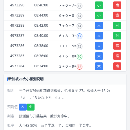
4973290
08:46:00
7
+
0
+
7
=
小
错
14
4973289
08:44:00
6
+
0
+
8
=
小
错
14
4973288
08:42:00
7
+
0
+
7
=
大
对
14
4973287
08:40:00
6
+
8
+
3
=
大
对
17
4973286
08:38:00
7
+
1
+
5
=
大
错
13
4973285
08:36:00
4
+
6
+
0
=
大
错
10
4973284
08:34:00
3
+
0
+
9
=
大
错
12
新加坡28大小预测说明
规则
三个开奖号码相加得到和值，范围 0 至 27。和值大于 13 为
「大」，13 及以下为「小」。
大
小
预测值
判定
预测值与开奖结果一致即为命中。
概率
大小各 50%，两个里选一个，长期约一半会中。