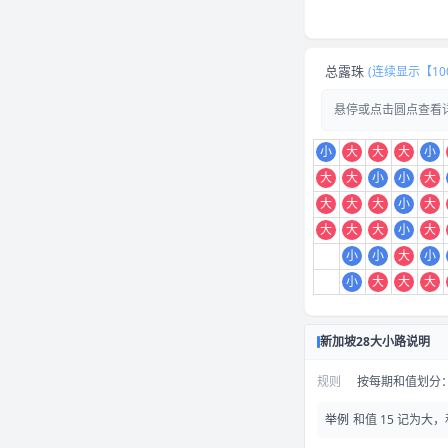
总露珠
(连续显示【10
悬停或点击圆点查看
小
大
大
大
小
大
大
小
小
大
大
大
大
小
大
大
大
大
小
大
小
小
大
小
小
大
大
大
新加坡28大小路说明
规则
按每期和值划分：和
举例
和值 15 记为大，