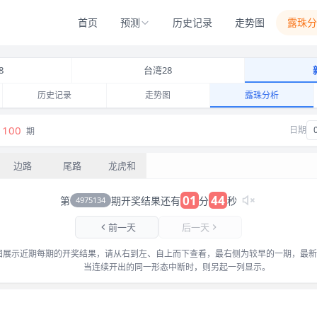
首页
预测
历史记录
走势图
露珠分
8
台湾28
历史记录
走势图
露珠分析
026-08-09 连开与交替记录
100
日期
期
边路
尾路
龙虎和
01
44
第
期开奖结果还有
分
秒
4975134
前一天
后一天
图展示近期每期的开奖结果，请从右到左、自上而下查看，最右侧为较早的一期，最新
当连续开出的同一形态中断时，则另起一列显示。