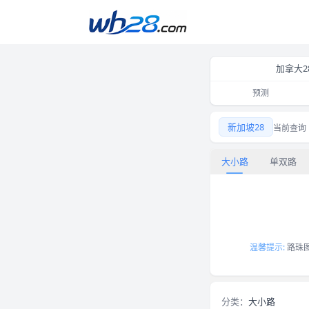
加拿大2
预测
新加坡28大小路露珠图 2
新加坡28
当前查询
大小路
单双路
温馨提示:
路珠
分类：
大小路