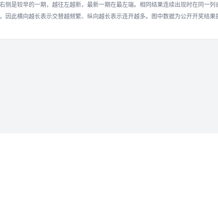
右侧是较早的一期，越往左越新，最新一期在最左端。相同结果连续出现时在同一列
，因此横向越长表示交替越频繁、纵向越长表示连开越多。图中数据为公开开奖结果
Copyright © 2021-2026
万豪28【wh28.Com】
网站地图
用心分析每一期，助您把握每一次机会！
TG:@hkkf12