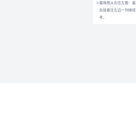
※
露珠图从右往左看：最
后接着往左边一列继续
考。