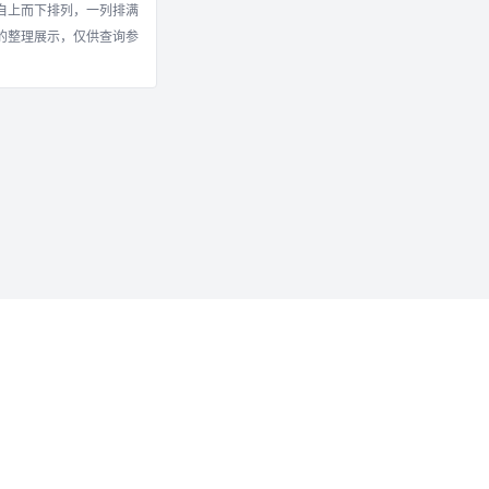
自上而下排列，一列排满
的整理展示，仅供查询参