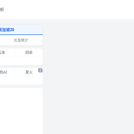
析
新加坡28
长龙统计
五余
四余
2
包AI
星火