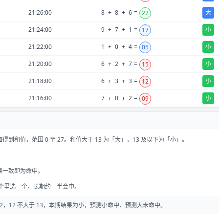
21:26:00
8
+
8
+
6
=
大
22
21:24:00
9
+
7
+
1
=
小
17
21:22:00
1
+
0
+
4
=
小
05
21:20:00
6
+
2
+
7
=
小
15
21:18:00
6
+
3
+
3
=
小
12
21:16:00
7
+
0
+
2
=
小
09
到和值，范围 0 至 27。和值大于 13 为「大」，13 及以下为「小」。
果一致即为命中。
两个里选一个，长期约一半会中。
 0 = 12，12 不大于 13，本期结果为小，预测小命中、预测大未命中。