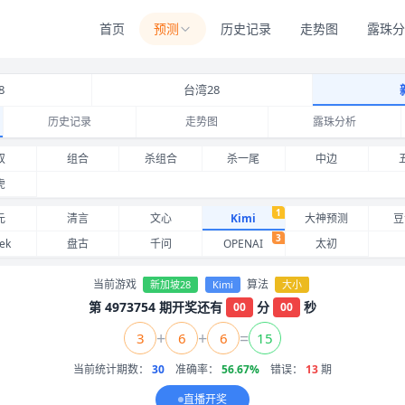
首页
预测
历史记录
走势图
露珠分
8
台湾28
历史记录
走势图
露珠分析
mi 近期命中记录与准确率
双
组合
杀组合
杀一尾
中边
虎
1
元
清言
文心
Kimi
大神预测
豆
3
ek
盘古
千问
OPENAI
太初
当前游戏
算法
新加坡28
Kimi
大小
第 4973754 期开奖还有
分
秒
00
00
+
+
=
3
6
6
15
当前统计期数：
30
准确率：
56.67%
错误：
13
期
直播开奖