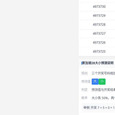
4973730
4973729
4973728
4973727
4973726
4973725
新加坡28大小预测说明
规则
三个开奖号码相加得
大
小
预测值
判定
预测值与开奖结
概率
大小各 50%，
举例
开奖 7 + 5 +