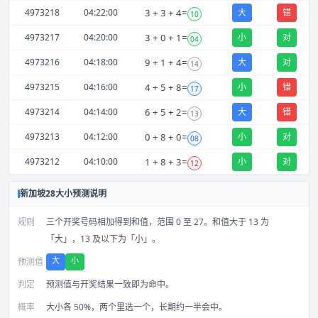
4973218
04:22:00
3
+
3
+
4
=
大
错
10
4973217
04:20:00
3
+
0
+
1
=
小
对
04
4973216
04:18:00
9
+
1
+
4
=
大
对
14
4973215
04:16:00
4
+
5
+
8
=
小
错
17
4973214
04:14:00
6
+
5
+
2
=
大
错
13
4973213
04:12:00
0
+
8
+
0
=
小
对
08
4973212
04:10:00
1
+
8
+
3
=
小
对
12
新加坡28大小预测说明
规则
三个开奖号码相加得到和值，范围 0 至 27。和值大于 13 为
「大」，13 及以下为「小」。
大
小
预测值
判定
预测值与开奖结果一致即为命中。
概率
大小各 50%，两个里选一个，长期约一半会中。