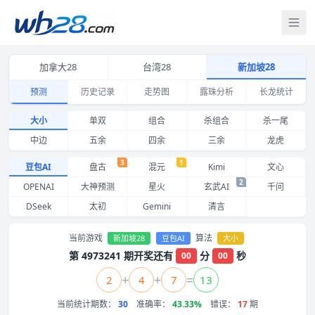
打
加拿大28
台湾28
新加坡28
预测
历史记录
走势图
露珠分析
长龙统计
新加坡28大小预测 豆包AI 近期命中记录与准确率
大小
单双
组合
杀组合
杀一尾
中边
五余
四余
三余
龙虎
3
1
豆包AI
盘古
混元
Kimi
文心
2
OPENAI
大神预测
星火
玄武AI
千问
DSeek
太初
Gemini
清言
当前游戏
算法
新加坡28
豆包AI
大小
第 4973241 期开奖还有
分
秒
00
00
+
+
=
2
4
7
13
当前统计期数：
30
准确率：
43.33%
错误：
17
期