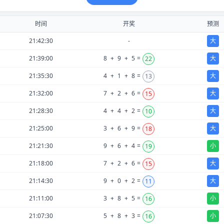
时间
开奖
预测
21:42:30
-
大
21:39:00
8
+
9
+
5
=
大
22
21:35:30
4
+
1
+
8
=
大
13
21:32:00
7
+
2
+
6
=
大
15
21:28:30
4
+
4
+
2
=
大
10
21:25:00
3
+
6
+
9
=
大
18
21:21:30
9
+
6
+
4
=
小
19
21:18:00
7
+
2
+
6
=
大
15
21:14:30
9
+
0
+
2
=
大
11
21:11:00
3
+
8
+
5
=
小
16
21:07:30
5
+
8
+
3
=
小
16