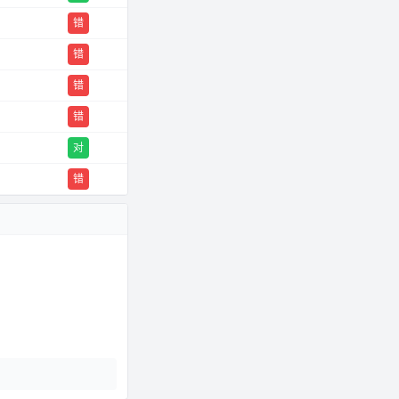
错
错
错
错
对
错