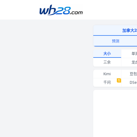
加拿大2
预测
加拿大28大小预测 大
大小
单
三余
龙
Kimi
豆包
1
千问
DSe