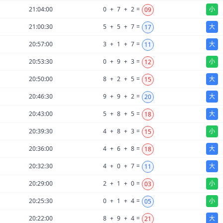
21:04:00
0
+
7
+
2
=
小
09
21:00:30
5
+
5
+
7
=
大
17
20:57:00
3
+
1
+
7
=
大
11
20:53:30
0
+
9
+
3
=
小
12
20:50:00
8
+
2
+
5
=
大
15
20:46:30
9
+
9
+
2
=
大
20
20:43:00
5
+
8
+
5
=
大
18
20:39:30
4
+
8
+
3
=
小
15
20:36:00
4
+
6
+
8
=
大
18
20:32:30
4
+
0
+
7
=
大
11
20:29:00
2
+
1
+
0
=
小
03
20:25:30
0
+
1
+
4
=
小
05
20:22:00
8
+
9
+
4
=
大
21