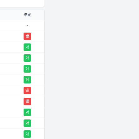
结果
-
错
对
对
对
对
错
错
对
对
对