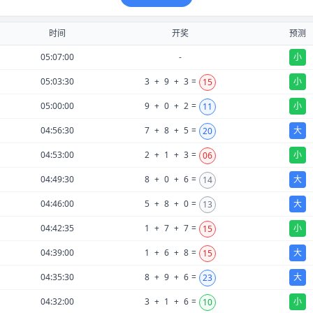
时间
开奖
预测
05:07:00
-
小
05:03:30
3
+
9
+
3
=
小
15
05:00:00
9
+
0
+
2
=
小
11
04:56:30
7
+
8
+
5
=
大
20
04:53:00
2
+
1
+
3
=
小
06
04:49:30
8
+
0
+
6
=
大
14
04:46:00
5
+
8
+
0
=
大
13
04:42:35
1
+
7
+
7
=
小
15
04:39:00
1
+
6
+
8
=
大
15
04:35:30
8
+
9
+
6
=
大
23
04:32:00
3
+
1
+
6
=
小
10