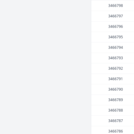
3466798
3466797
3466796
3466795
3466794
3466793
3466792
3466791
3466790
3466789
3466788
3466787
3466786