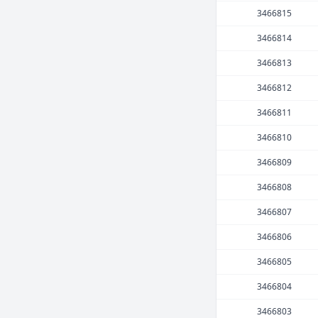
3466815
3466814
3466813
3466812
3466811
3466810
3466809
3466808
3466807
3466806
3466805
3466804
3466803