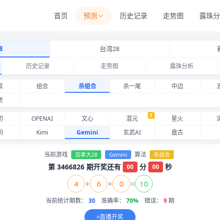
首页
预测
历史记录
走势图
露珠分
8
台湾28
历史记录
走势图
露珠分析
emini 近期命中记录与准确率
双
组合
杀组合
杀一尾
中边
虎
1
初
OPENAI
文心
混元
星火
问
Kimi
Gemini
玄武AI
盘古
当前游戏
算法
加拿大28
Gemini
杀组合
第 3466826 期开奖还有
分
秒
00
00
+
+
=
4
6
0
10
当前统计期数：
30
准确率：
70%
错误：
9
期
直播开奖