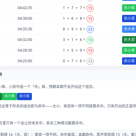
04:42:35
1
+
7
+
7
=
杀小单
15
04:39:00
1
+
6
+
8
=
杀小双
15
04:35:30
8
+
9
+
6
=
杀大单
23
04:32:00
3
+
1
+
6
=
杀大双
10
04:28:30
1
+
5
+
9
=
杀小单
15
04:25:00
0
+
7
+
6
=
杀小双
13
明
小单、小双中选一个「杀」掉，预期本期不会开出这个组合。
杀小单
杀小双
完全等于所杀的组合即为命中——大小、单双有一项不同就算杀中。只有开出的正是
组合里只有一个会让你未杀中，其余三种情况都算杀中。
和值 16（大、双）：单双一项不同，杀中单双，本期命中。若开奖和值 15（大、