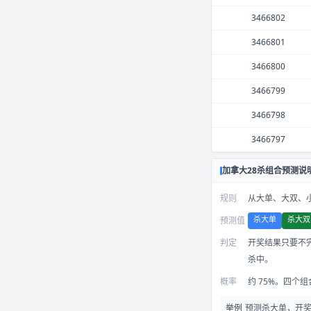
3466802
3466801
3466800
3466799
3466798
3466797
加拿大28杀组合预测说
规则
从大单、大双、
杀大单
杀大双
预测值
判定
开奖结果只要不
杀中。
概率
约 75%。四个
举例
预测杀大单，开奖