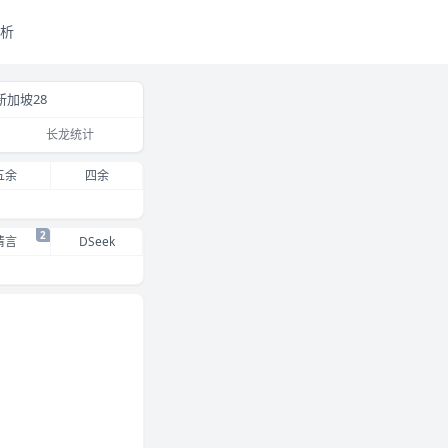
析
新加坡28
长龙统计
五余
四余
2
清言
DSeek