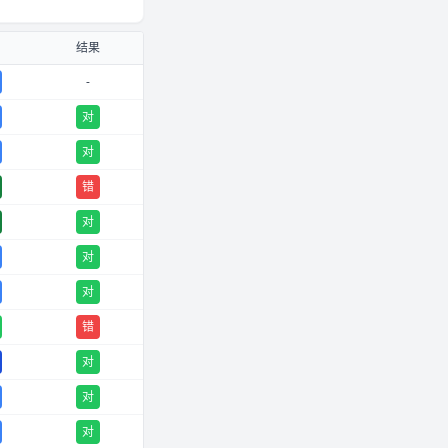
结果
-
对
对
错
对
对
对
错
对
对
对