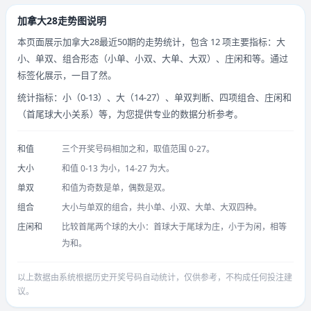
加拿大28走势图说明
本页面展示加拿大28最近50期的走势统计，包含 12 项主要指标：大
小、单双、组合形态（小单、小双、大单、大双）、庄闲和等。通过
标签化展示，一目了然。
统计指标：小（0-13）、大（14-27）、单双判断、四项组合、庄闲和
（首尾球大小关系）等，为您提供专业的数据分析参考。
和值
三个开奖号码相加之和，取值范围 0-27。
大小
和值 0-13 为小，14-27 为大。
单双
和值为奇数是单，偶数是双。
组合
大小与单双的组合，共小单、小双、大单、大双四种。
庄闲和
比较首尾两个球的大小：首球大于尾球为庄，小于为闲，相等
为和。
以上数据由系统根据历史开奖号码自动统计，仅供参考，不构成任何投注建
议。