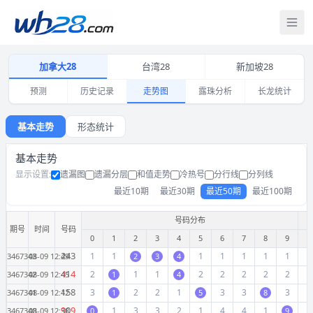
打
加拿大28
台湾28
新加坡28
预测
历史记录
走势图
露珠分析
长龙统计
加拿大28开奖走势图 三球号码分布与和值大小单双走势
基本走势
形态统计
基本走势
显示设置:
遗漏图
遗漏分层
和值走势
冷热号
分行线
分列线
最近10期
最近30期
最近50期
最近100期
号码分布
期号
时间
号码
0
1
2
3
4
5
6
7
8
9
0
2
4
3
1
1
1
1
1
1
1
1
3467343
08-09 12:49
2
3
4
4
1
4
2
1
1
2
2
2
2
2
2
3467342
08-09 12:45
1
4
1
5
8
3
2
2
1
3
3
3
3
3467341
08-09 12:42
1
5
8
9
0
9
1
3
3
2
1
4
4
1
4
3467340
08-09 12:38
0
9