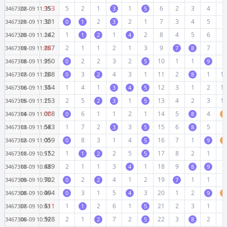
3
5
3
5
2
1
1
6
2
3
4
5
3467322
08-09 11:35
3
5
3
0
1
2
2
1
7
3
4
5
6
3467321
08-09 11:32
0
1
3
1
4
2
1
1
2
8
4
5
6
7
3467320
08-09 11:28
1
2
4
8
8
7
2
1
1
2
1
3
9
7
8
3467319
08-09 11:25
7
8
9
5
0
2
2
3
2
10
1
1
9
3467318
08-09 11:21
0
5
9
2
0
8
3
4
3
1
11
2
1
1
3467317
08-09 11:18
0
2
8
3
5
4
1
4
1
12
3
1
2
1
3467316
08-09 11:14
3
4
5
2
5
3
2
5
1
13
4
2
3
1
3467315
08-09 11:11
2
3
5
0
0
8
6
1
1
2
1
14
5
4
3467314
08-09 11:07
0
8
0
5
8
3
1
7
2
3
15
6
5
1
3467313
08-09 11:04
3
5
8
0
5
9
8
3
1
4
16
7
1
3467312
08-09 11:00
0
5
9
0
1
5
2
1
2
5
17
8
2
1
1
3467311
08-09 10:57
1
2
5
4
8
9
2
1
1
3
1
18
9
2
3467310
08-09 10:53
4
8
9
7
0
2
2
4
1
2
19
1
1
3
3467309
08-09 10:50
0
2
7
0
9
4
3
1
5
3
20
1
2
3467308
08-09 10:46
0
4
9
0
5
1
1
1
2
6
1
21
2
3
1
1
3467307
08-09 10:43
1
5
5
2
8
2
1
7
2
22
3
2
2
3467306
08-09 10:39
2
5
8