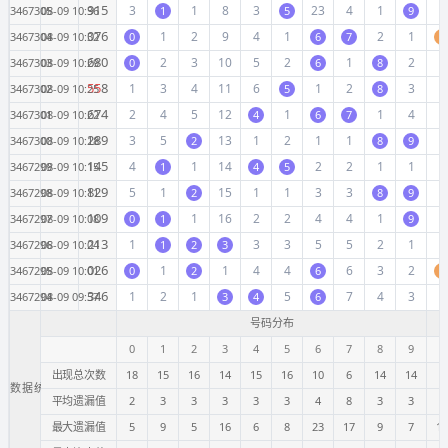
9
1
5
3
1
8
3
23
4
1
3
3467305
08-09 10:36
1
5
9
0
7
6
1
2
9
4
1
2
1
3467304
08-09 10:32
0
6
7
0
6
8
0
2
3
10
5
2
1
2
1
3467303
08-09 10:29
0
6
8
5
5
8
1
3
4
11
6
1
2
3
2
3467302
08-09 10:25
5
8
6
7
4
2
4
5
12
1
1
4
3
3467301
08-09 10:22
4
6
7
2
8
9
3
5
13
1
2
1
1
4
3467300
08-09 10:18
2
8
9
1
4
5
4
1
14
2
2
1
1
5
3467299
08-09 10:15
1
4
5
8
2
9
5
1
15
1
1
3
3
6
3467298
08-09 10:11
2
8
9
1
0
9
1
16
2
2
4
4
1
7
3467297
08-09 10:08
0
1
9
2
1
3
1
3
3
5
5
2
1
8
3467296
08-09 10:04
1
2
3
0
2
6
1
1
4
4
6
3
2
3467295
08-09 10:01
0
2
6
0
3
4
6
1
2
1
5
7
4
3
1
3467294
08-09 09:57
3
4
6
号码分布
0
1
2
3
4
5
6
7
8
9
0
出现总次数
18
15
16
14
15
16
10
6
14
14
8
数据统计
平均遗漏值
2
3
3
3
3
3
4
8
3
3
6
最大遗漏值
5
9
5
16
6
8
23
17
9
7
12