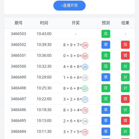
直播开奖
期号
时间
开奖
预测
结果
-
3466503
10:43:00
-
双
3466502
10:39:30
8
+
9
+
7
=
单
错
24
3466501
10:36:00
0
+
3
+
0
=
双
错
03
3466500
10:32:30
4
+
8
+
8
=
双
对
20
3466499
10:29:00
1
+
6
+
6
=
单
对
13
3466498
10:25:30
8
+
6
+
8
=
双
对
22
3466497
10:22:00
3
+
2
+
6
=
双
错
11
3466496
10:18:30
8
+
3
+
4
=
单
对
15
3466495
10:15:00
2
+
6
+
6
=
单
错
14
3466494
10:11:30
3
+
7
+
5
=
单
对
15