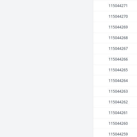
115044271
115044270
115044269
115044268
115044267
115044266
115044265
115044264
115044263
115044262
115044261
115044260
115044259