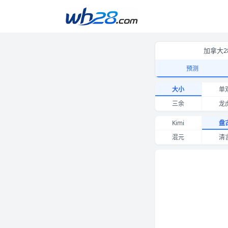
加拿大2
预测
台湾28大小预测 盘古
大小
单
三余
龙
Kimi
盘
混元
清