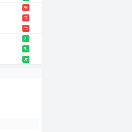
错
错
错
对
对
对