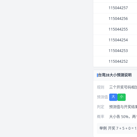
115044257
115044256
115044255
115044254
115044253
115044252
台湾28大小预测说明
规则
三个开奖号码相加得
大
小
预测值
判定
预测值与开奖结
概率
大小各 50%，
举例
开奖 7 + 5 +