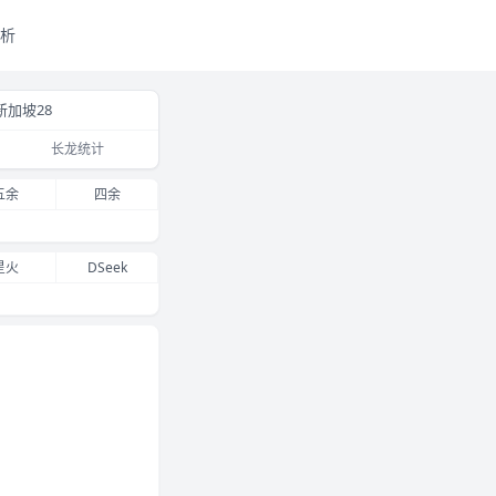
析
新加坡28
长龙统计
五余
四余
星火
DSeek