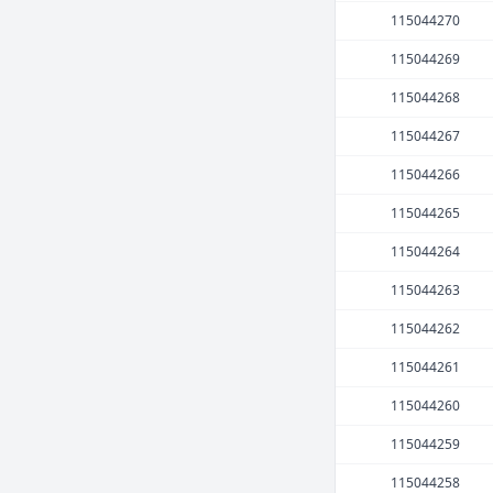
115044270
115044269
115044268
115044267
115044266
115044265
115044264
115044263
115044262
115044261
115044260
115044259
115044258